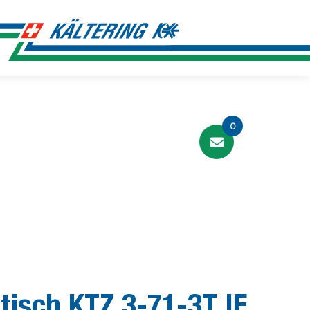
0
isch KTZ 3-71-3T IF