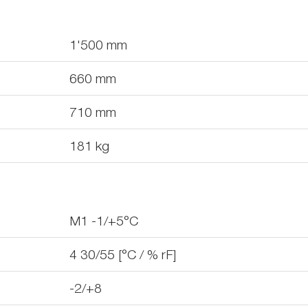
1'500
mm
660
mm
710
mm
181
kg
M1 -1/+5°C
4 30/55 [°C / % rF]
-2/+8