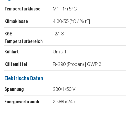
Temperaturklasse
M1 -1/+5°C
Klimaklasse
4 30/55 [°C / % rF]
KGE-
-2/+8
Temperaturbereich
Kühlart
Umluft
Kältemittel
R-290 (Propan) | GWP 3
Elektrische Daten
Spannung
230/1/50
V
Energieverbrauch
2
kWh/24h