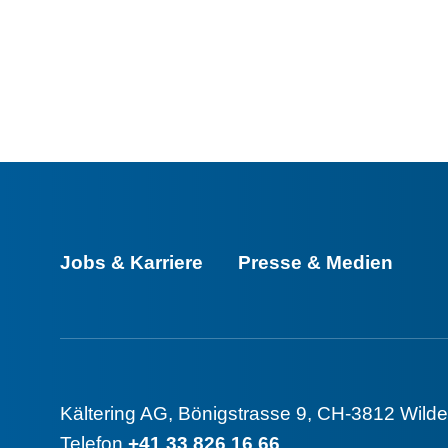
Jobs & Karriere
Presse & Medien
Kältering AG
,
Bönigstrasse 9
,
CH-3812 Wilde
Telefon
+41 33 826 16 66