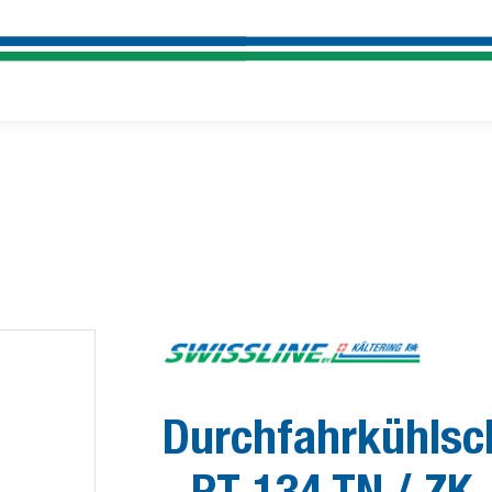
Durchfahrkühlsc
- PT 134 TN / ZK