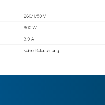
230/1/50
V
860
W
3.9
A
keine Beleuchtung