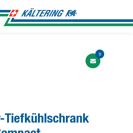
0
r-Tiefkühlschrank
 Compact