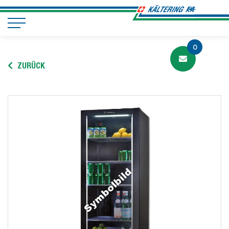
0
ZURÜCK