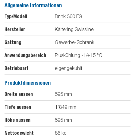
Allgemeine Informationen
Typ/Modell
Drink 360 FG
Hersteller
Kältering Swissline
Gattung
Gewerbe-Schrank
Anwendungsbereich
Pluskühlung -1/+15 °C
Betriebsart
eigengekühlt
Produktdimensionen
Breite aussen
595
mm
Tiefe aussen
1'849
mm
Höhe aussen
595
mm
Nettogewicht
86
kg