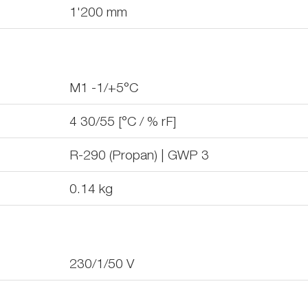
1'200
mm
M1 -1/+5°C
4 30/55 [°C / % rF]
R-290 (Propan) | GWP 3
0.14
kg
230/1/50
V