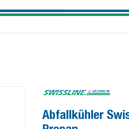
Abfallkühler Swi
Propan