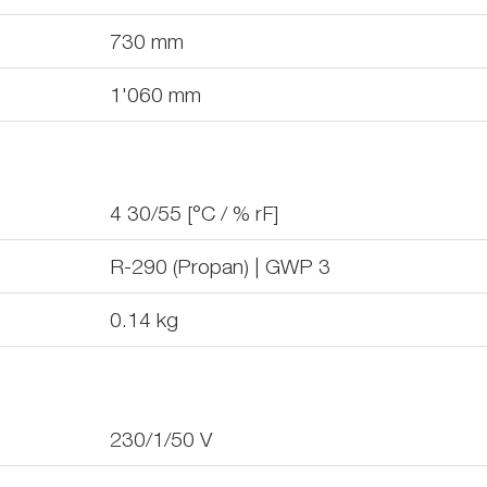
730
mm
1'060
mm
4 30/55 [°C / % rF]
R-290 (Propan) | GWP 3
0.14
kg
230/1/50
V