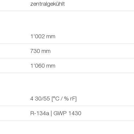
zentralgekühlt
1'002
mm
730
mm
1'060
mm
4 30/55 [°C / % rF]
R-134a | GWP 1430