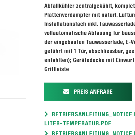
Abfallkühler zentralgekühlt, komple
Plattenverdampfer mit natürl. Luft
Installationsfach inkl. Tauwasserla
vollautomatische Abtauung für bau
der eingebauten Tauwasserlade, E-Ven
geführt mit 1 Tür, abschliessbar, gee
entahlten); Gerätedecke mit Einwurf
Griffleiste
PREIS ANFRAGE
BETRIEBSANLEITUNG_NOTICE 
LITER-TEMPERATUR.PDF
BETRIEBSANLEITUNG_NOTICE 