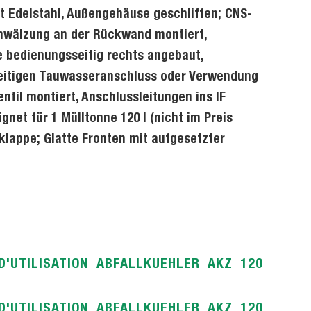
tt Edelstahl, Außengehäuse geschliffen; CNS-
umwälzung an der Rückwand montiert,
de bedienungsseitig rechts angebaut,
seitigen Tauwasseranschluss oder Verwendung
til montiert, Anschlussleitungen ins IF
ignet für 1 Mülltonne 120 l (nicht im Preis
klappe; Glatte Fronten mit aufgesetzter
D'UTILISATION_ABFALLKUEHLER_AKZ_120
D'UTILISATION_ABFALLKUEHLER_AKZ_120