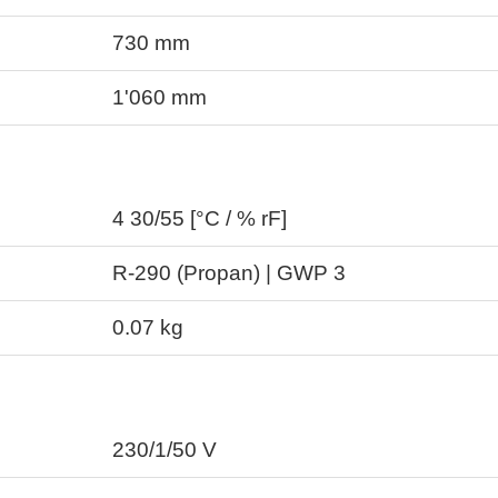
730
mm
1'060
mm
4 30/55 [°C / % rF]
R-290 (Propan) | GWP 3
0.07
kg
230/1/50
V