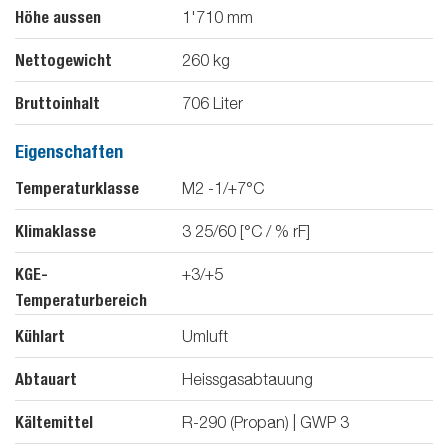
Höhe aussen
1'710
mm
Nettogewicht
260
kg
Bruttoinhalt
706
Liter
Eigenschaften
Temperaturklasse
M2 -1/+7°C
Klimaklasse
3 25/60 [°C / % rF]
KGE-
+3/+5
Temperaturbereich
Kühlart
Umluft
Abtauart
Heissgasabtauung
Kältemittel
R-290 (Propan) | GWP 3