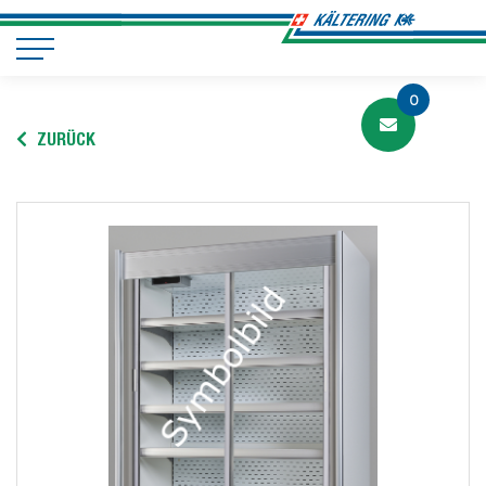
0
ZURÜCK