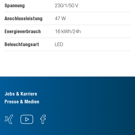
Spannung
230/1/50
V
Anschlussleistung
47
W
Energieverbrauch
16
kWh/24h
Beleuchtungsart
LED
Jobs & Karriere
Presse & Medien