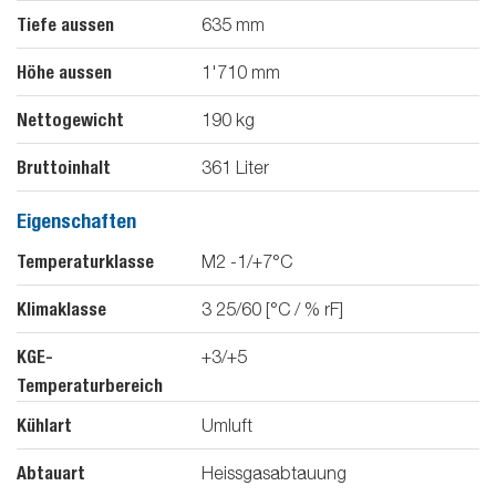
Tiefe aussen
635
mm
Höhe aussen
1'710
mm
Nettogewicht
190
kg
Bruttoinhalt
361
Liter
Eigenschaften
Temperaturklasse
M2 -1/+7°C
Klimaklasse
3 25/60 [°C / % rF]
KGE-
+3/+5
Temperaturbereich
Kühlart
Umluft
Abtauart
Heissgasabtauung