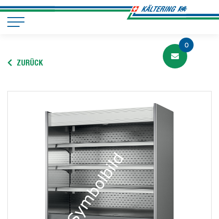
0
ZURÜCK