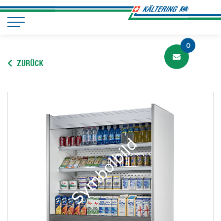
0
ZURÜCK