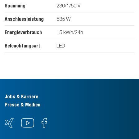
Spannung
230/1/50
V
Anschlussleistung
535
W
Energieverbrauch
15
kWh/24h
Beleuchtungsart
LED
Jobs & Karriere
Presse & Medien