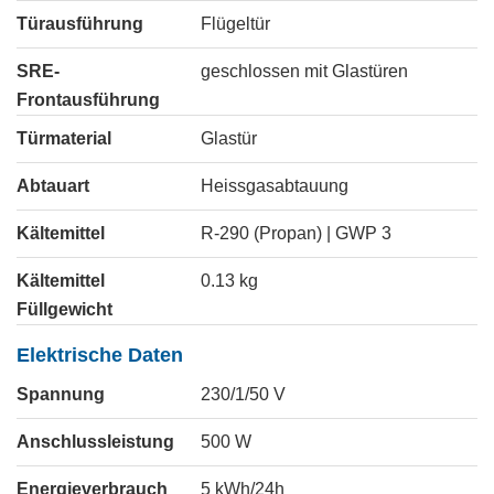
Türausführung
Flügeltür
SRE-
geschlossen mit Glastüren
Frontausführung
Türmaterial
Glastür
Abtauart
Heissgasabtauung
Kältemittel
R-290 (Propan) | GWP 3
Kältemittel
0.13
kg
Füllgewicht
Elektrische Daten
Spannung
230/1/50
V
Anschlussleistung
500
W
Energieverbrauch
5
kWh/24h