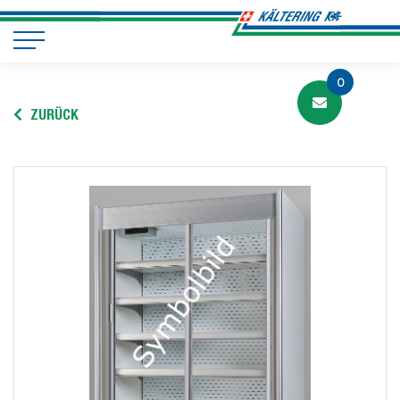
0
ZURÜCK