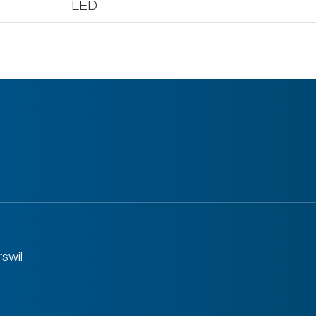
LED
swil