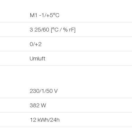
M1 -1/+5°C
3 25/60 [°C / % rF]
0/+2
Umluft
230/1/50
V
382
W
12
kWh/24h