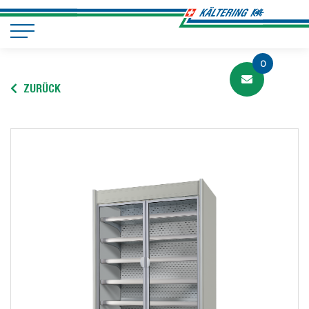
0
ZURÜCK