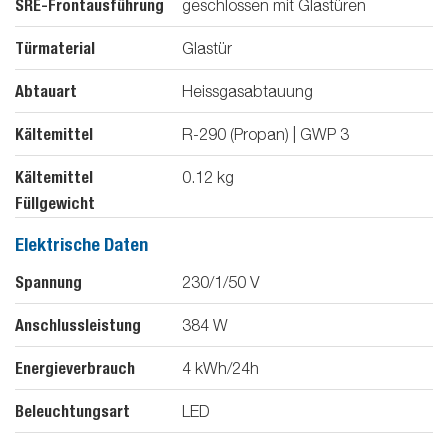
SRE-Frontausführung
geschlossen mit Glastüren
Türmaterial
Glastür
Abtauart
Heissgasabtauung
Kältemittel
R-290 (Propan) | GWP 3
Kältemittel
0.12
kg
Füllgewicht
Elektrische Daten
Spannung
230/1/50
V
Anschlussleistung
384
W
Energieverbrauch
4
kWh/24h
Beleuchtungsart
LED