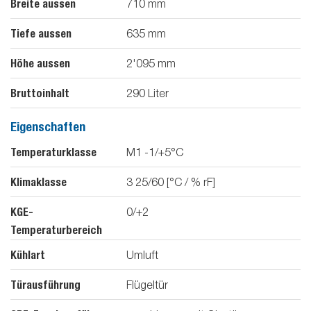
Breite aussen
710
mm
Tiefe aussen
635
mm
Höhe aussen
2'095
mm
Bruttoinhalt
290
Liter
Eigenschaften
Temperaturklasse
M1 -1/+5°C
Klimaklasse
3 25/60 [°C / % rF]
KGE-
0/+2
Temperaturbereich
Kühlart
Umluft
Türausführung
Flügeltür