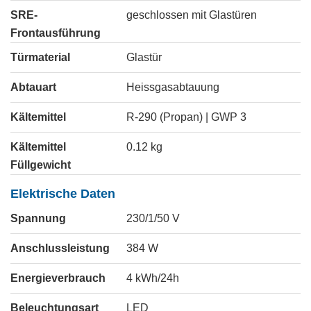
SRE-
geschlossen mit Glastüren
Frontausführung
Türmaterial
Glastür
Abtauart
Heissgasabtauung
Kältemittel
R-290 (Propan) | GWP 3
Kältemittel
0.12
kg
Füllgewicht
Elektrische Daten
Spannung
230/1/50
V
Anschlussleistung
384
W
Energieverbrauch
4
kWh/24h
Beleuchtungsart
LED