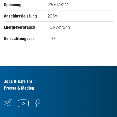
Spannung
230/1/50
V
Anschlussleistung
20
W
Energieverbrauch
10
kWh/24h
Beleuchtungsart
LED
Jobs & Karriere
Presse & Medien