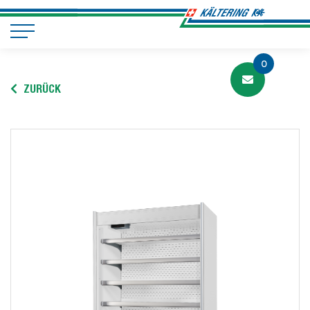
0
ZURÜCK