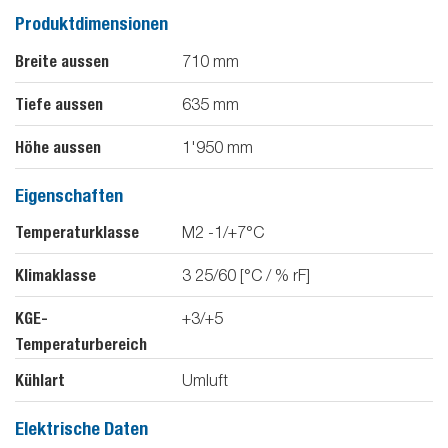
Produktdimensionen
Breite aussen
710
mm
Tiefe aussen
635
mm
Höhe aussen
1'950
mm
Eigenschaften
Temperaturklasse
M2 -1/+7°C
Klimaklasse
3 25/60 [°C / % rF]
KGE-
+3/+5
Temperaturbereich
Kühlart
Umluft
Elektrische Daten