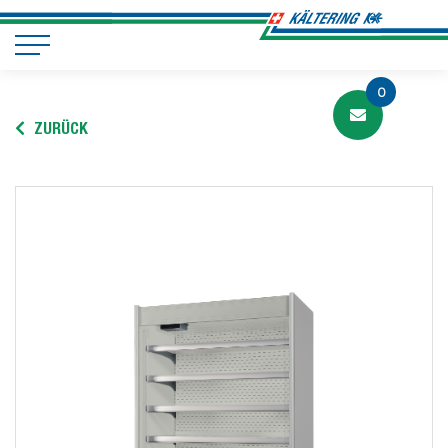
0
ZURÜCK