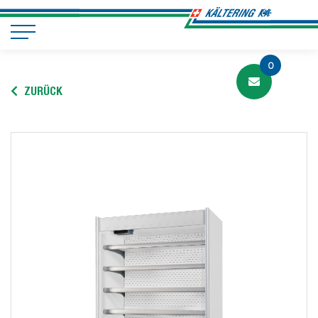
0
ZURÜCK