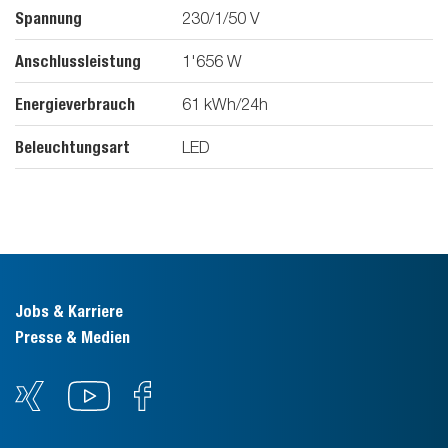
Spannung
230/1/50
V
Anschlussleistung
1'656
W
Energieverbrauch
61
kWh/24h
Beleuchtungsart
LED
Jobs & Karriere
Presse & Medien