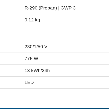
R-290 (Propan) | GWP 3
0.12
kg
230/1/50
V
775
W
13
kWh/24h
LED