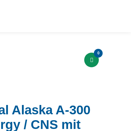
0
al Alaska A-300
gy / CNS mit