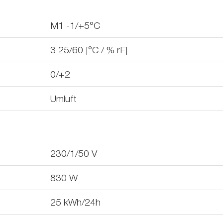
M1 -1/+5°C
3 25/60 [°C / % rF]
0/+2
Umluft
230/1/50
V
830
W
25
kWh/24h