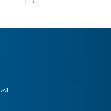
LED
swil