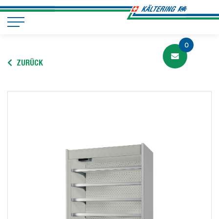
0
ZURÜCK