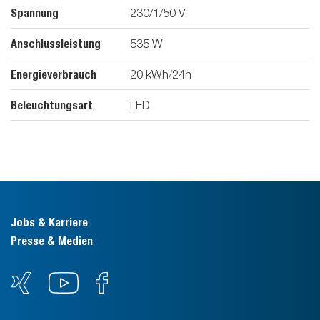
Spannung
230/1/50
V
Anschlussleistung
535
W
Energieverbrauch
20
kWh/24h
Beleuchtungsart
LED
Jobs & Karriere
Presse & Medien