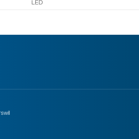
LED
swil