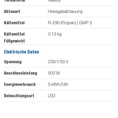
Türmaterial
Glastür
Abtauart
Heissgasabtauung
Kältemittel
R-290 (Propan) | GWP 3
Kältemittel
0.13
kg
Füllgewicht
Elektrische Daten
Spannung
230/1/50
V
Anschlussleistung
500
W
Energieverbrauch
5
kWh/24h
Beleuchtungsart
LED