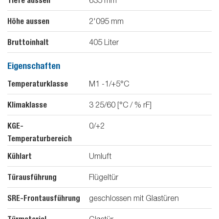
Tiefe aussen
Höhe aussen
2'095
mm
Bruttoinhalt
405
Liter
Eigenschaften
Temperaturklasse
M1 -1/+5°C
Klimaklasse
3 25/60 [°C / % rF]
KGE-
0/+2
Temperaturbereich
Kühlart
Umluft
Türausführung
Flügeltür
SRE-Frontausführung
geschlossen mit Glastüren