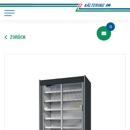
0
ZURÜCK