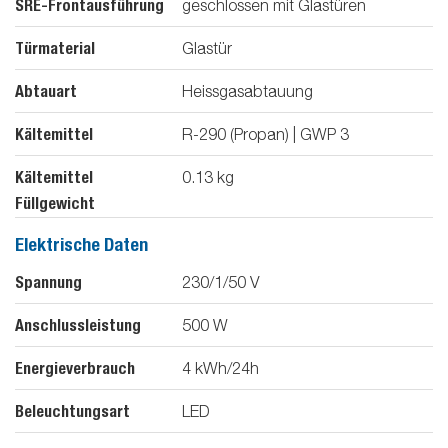
SRE-Frontausführung
geschlossen mit Glastüren
Türmaterial
Glastür
Abtauart
Heissgasabtauung
Kältemittel
R-290 (Propan) | GWP 3
Kältemittel
0.13
kg
Füllgewicht
Elektrische Daten
Spannung
230/1/50
V
Anschlussleistung
500
W
Energieverbrauch
4
kWh/24h
Beleuchtungsart
LED