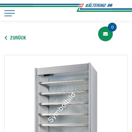
0
ZURÜCK