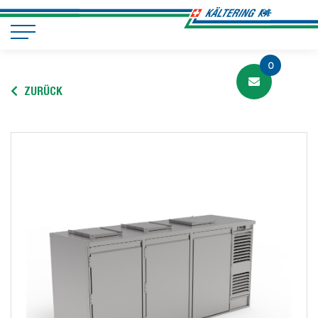
0
ZURÜCK