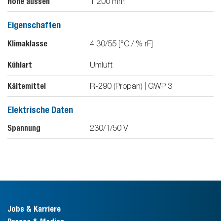
Höhe aussen
1'200
mm
Eigenschaften
Klimaklasse
4 30/55 [°C / % rF]
Kühlart
Umluft
Kältemittel
R-290 (Propan) | GWP 3
Elektrische Daten
Spannung
230/1/50
V
Jobs & Karriere