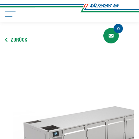
0
ZURÜCK