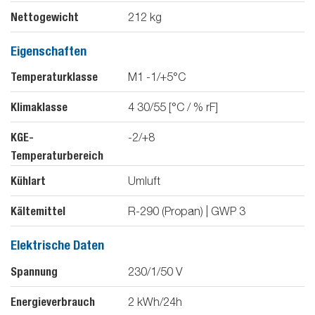
Nettogewicht
212
kg
Eigenschaften
Temperaturklasse
M1 -1/+5°C
Klimaklasse
4 30/55 [°C / % rF]
KGE-
-2/+8
Temperaturbereich
Kühlart
Umluft
Kältemittel
R-290 (Propan) | GWP 3
Elektrische Daten
Spannung
230/1/50
V
Energieverbrauch
2
kWh/24h