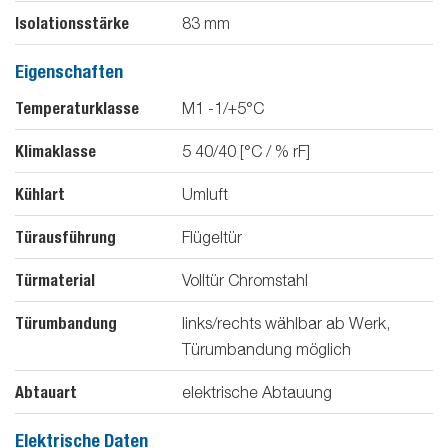
Isolationsstärke
83
mm
Eigenschaften
Temperaturklasse
M1 -1/+5°C
Klimaklasse
5 40/40 [°C / % rF]
Kühlart
Umluft
Türausführung
Flügeltür
Türmaterial
Volltür Chromstahl
Türumbandung
links/rechts wählbar ab Werk,
Türumbandung möglich
Abtauart
elektrische Abtauung
Elektrische Daten