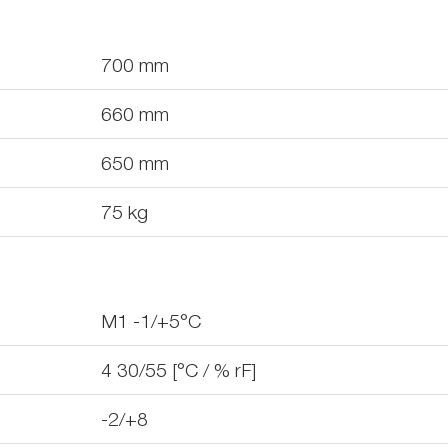
700
mm
660
mm
650
mm
75
kg
M1 -1/+5°C
4 30/55 [°C / % rF]
-2/+8