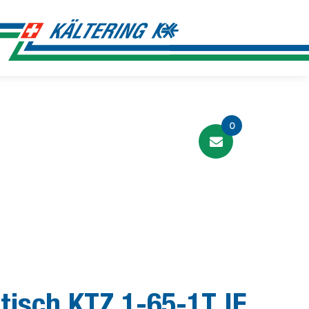
0
isch KTZ 1-65-1T IF