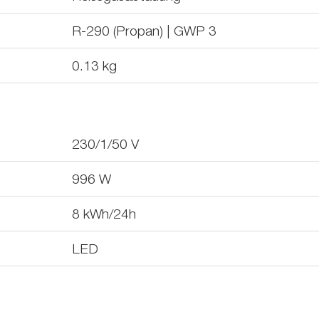
R-290 (Propan) | GWP 3
0.13
kg
230/1/50
V
996
W
8
kWh/24h
LED