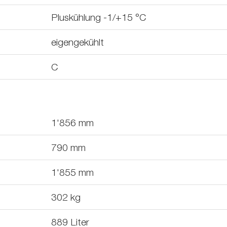
Pluskühlung -1/+15 °C
eigengekühlt
C
1'856
mm
790
mm
1'855
mm
302
kg
889
Liter