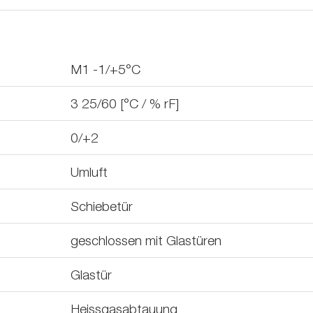
M1 -1/+5°C
3 25/60 [°C / % rF]
0/+2
Umluft
Schiebetür
geschlossen mit Glastüren
Glastür
Heissgasabtauung