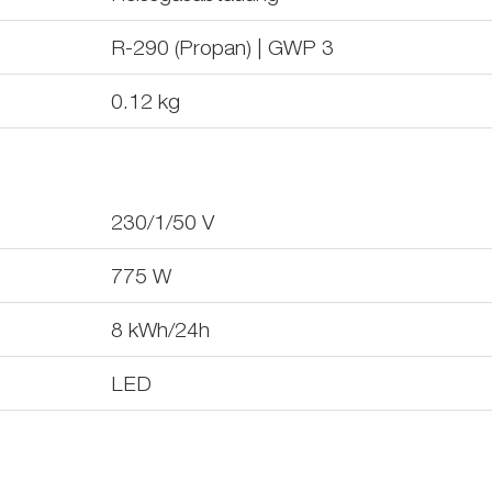
R-290 (Propan) | GWP 3
0.12
kg
230/1/50
V
775
W
8
kWh/24h
LED