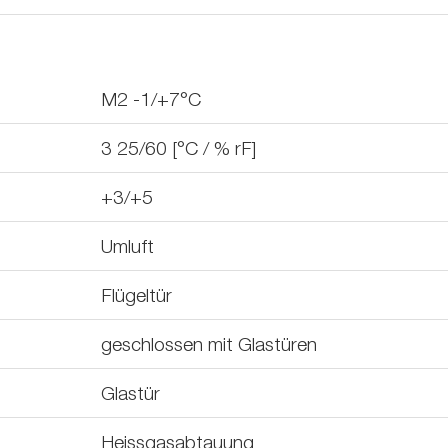
M2 -1/+7°C
3 25/60 [°C / % rF]
+3/+5
Umluft
Flügeltür
geschlossen mit Glastüren
Glastür
Heissgasabtauung