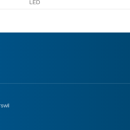
LED
swil