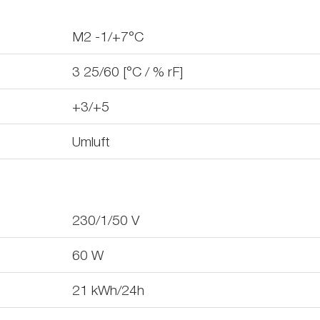
M2 -1/+7°C
3 25/60 [°C / % rF]
+3/+5
Umluft
230/1/50
V
60
W
21
kWh/24h