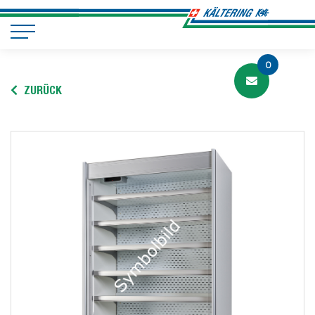
0
ZURÜCK